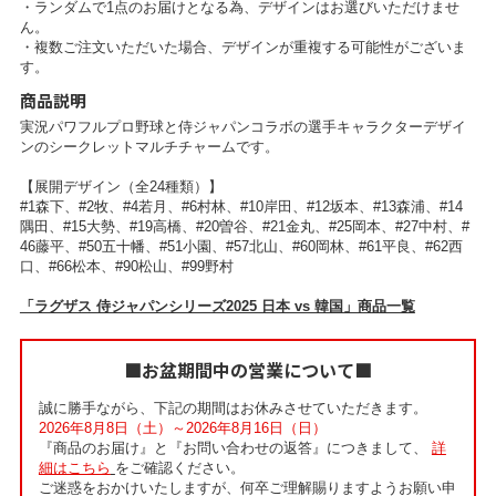
・ランダムで1点のお届けとなる為、デザインはお選びいただけませ
ん。
・複数ご注文いただいた場合、デザインが重複する可能性がございま
す。
商品説明
実況パワフルプロ野球と侍ジャパンコラボの選手キャラクターデザイ
ンのシークレットマルチチャームです。
【展開デザイン（全24種類）】
#1森下、#2牧、#4若月、#6村林、#10岸田、#12坂本、#13森浦、#14
隅田、#15大勢、#19高橋、#20曽谷、#21金丸、#25岡本、#27中村、#
46藤平、#50五十幡、#51小園、#57北山、#60岡林、#61平良、#62西
口、#66松本、#90松山、#99野村
「ラグザス 侍ジャパンシリーズ2025 日本 vs 韓国」商品一覧
■お盆期間中の営業について■
誠に勝手ながら、下記の期間はお休みさせていただきます。
2026年8月8日（土）～2026年8月16日（日）
『商品のお届け』と『お問い合わせの返答』につきまして、
詳
細はこちら
をご確認ください。
ご迷惑をおかけいたしますが、何卒ご理解賜りますようお願い申