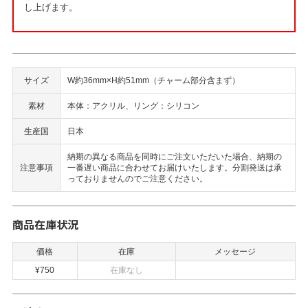
し上げます。
サイズ
W約36mm×H約51mm（チャーム部分含まず）
素材
本体：アクリル、リング：シリコン
生産国
日本
納期の異なる商品を同時にご注文いただいた場合、納期の
注意事項
一番遅い商品に合わせてお届けいたします。分割発送は承
っておりませんのでご注意ください。
商品在庫状況
価格
在庫
メッセージ
¥750
在庫なし