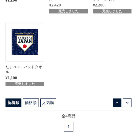
¥2,200
¥2,420
¥2,200
完売しました
完売しました
たまべヱ ハンドタオ
ル
¥1,100
完売しました
↓
↑
新着順
価格順
人気順
全4商品
1