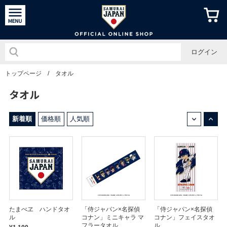
侍ジャパン
ログイン
トップページ
/
タオル
タオル
↓
↑
新着順
価格順
人気順
たまべヱ ハンドタオ
「侍ジャパン×名探偵
「侍ジャパン×名探偵
ル
コナン」ミニキャラ マ
コナン」フェイスタオ
フラータオル
ル