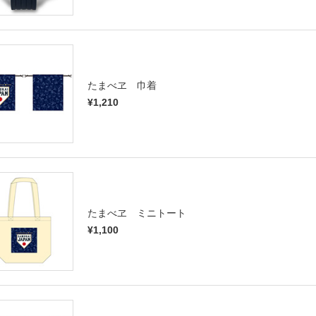
たまべヱ 巾着
¥1,210
たまべヱ ミニトート
¥1,100