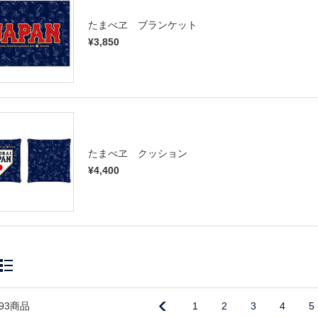
たまべヱ ブランケット
¥3,850
たまべヱ クッション
¥4,400
93商品
1
2
3
4
5