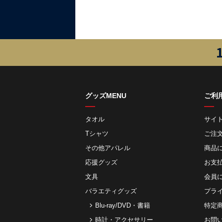
グッズMENU
ご利
タオル
サイ
Tシャツ
ご注
その他アパレル
商品
応援グッズ
お⽀
文具
会員
バラエティグッズ
プラ
Blu-ray/DVD・書籍
特定
時計・アクセサリー
お問