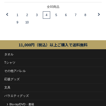
全93商品
1
2
3
4
5
6
7
8
9
10
11,000円（税込）以上ご購入で送料無料
タオル
Tシャツ
その他アパレル
応援グッズ
文具
バラエティグッズ
Blu-ray/DVD・書籍