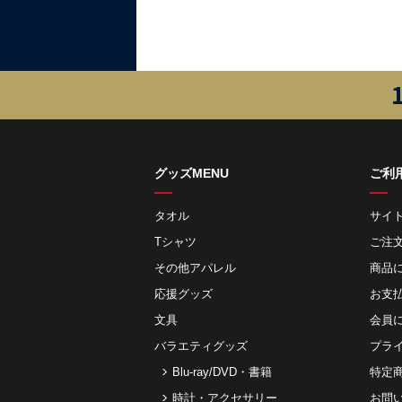
グッズMENU
ご利
タオル
サイ
Tシャツ
ご注
その他アパレル
商品
応援グッズ
お⽀
文具
会員
バラエティグッズ
プラ
Blu-ray/DVD・書籍
特定
時計・アクセサリー
お問