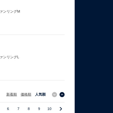
ァンリングM
ァンリングL
新着順
価格順
人気順
↓
↑
6
7
8
9
10