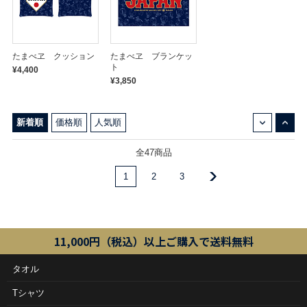
たまべヱ クッション
たまべヱ ブランケッ
ト
¥4,400
¥3,850
↓
↑
新着順
価格順
人気順
全47商品
1
2
3
11,000円（税込）以上ご購入で送料無料
タオル
Tシャツ