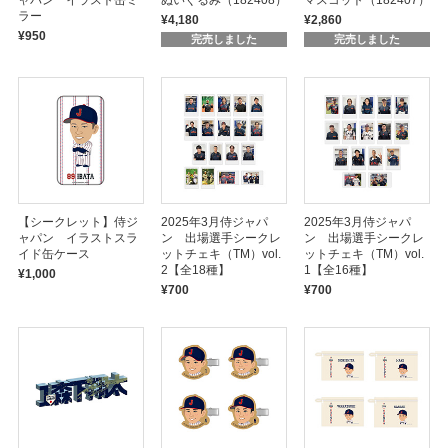
ャパン イラスト缶ミ
ぬいぐるみ（182408）
マスコット（182407）
ラー
¥4,180
¥2,860
¥950
完売しました
完売しました
【シークレット】侍ジ
2025年3月侍ジャパ
2025年3月侍ジャパ
ャパン イラストスラ
ン 出場選手シークレ
ン 出場選手シークレ
イド缶ケース
ットチェキ（TM）vol.
ットチェキ（TM）vol.
2【全18種】
1【全16種】
¥1,000
¥700
¥700