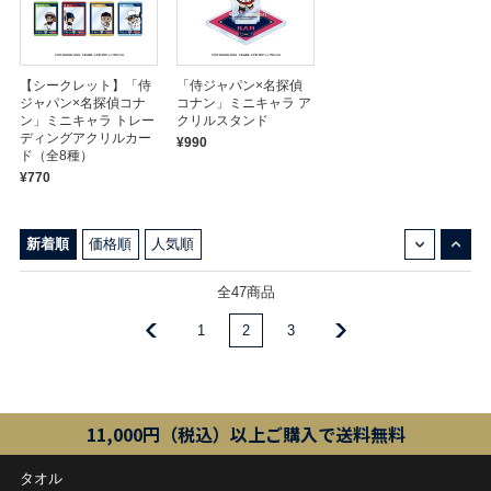
【シークレット】「侍
「侍ジャパン×名探偵
ジャパン×名探偵コナ
コナン」ミニキャラ ア
ン」ミニキャラ トレー
クリルスタンド
ディングアクリルカー
¥990
ド（全8種）
¥770
↓
↑
新着順
価格順
人気順
全47商品
1
2
3
11,000円（税込）以上ご購入で送料無料
タオル