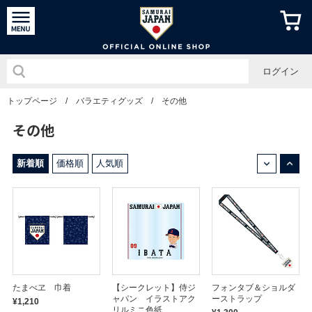
侍ジャパン
ログイン
トップページ
/
バラエティグッズ
/
その他
その他
↓
↑
新着順
価格順
人気順
たまべヱ 巾着
【シークレット】侍ジ
フォンタブ＆ショルダ
ャパン イラストアク
ーストラップ
¥1,210
リルミニ色紙