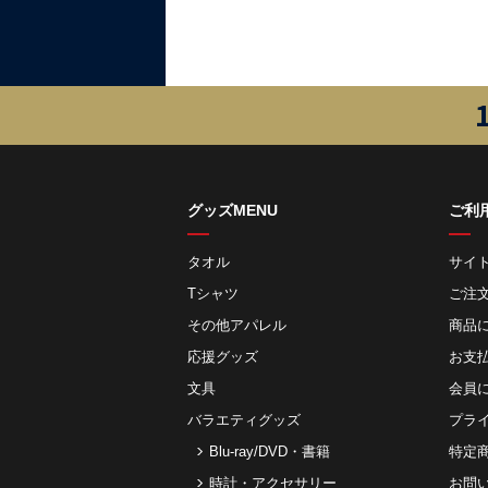
グッズMENU
ご利
タオル
サイ
Tシャツ
ご注
その他アパレル
商品
応援グッズ
お⽀
文具
会員
バラエティグッズ
プラ
Blu-ray/DVD・書籍
特定
時計・アクセサリー
お問