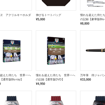
ヱ アクリルキーホルダ
伸びるトートバッグ
憧れを超えた侍た
¥5,000
の記録【豪華版Blu-
¥8,800
超えた侍たち 世界一へ
憧れを超えた侍たち 世界一へ
万年筆 侍ジャパ
通常版Blu-ray】
の記録【通常版DVD】
¥33,000
0
¥4,950