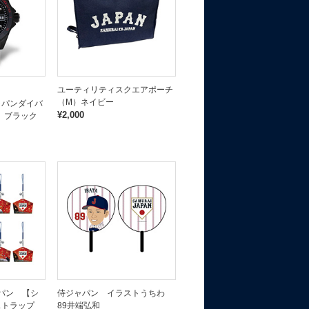
ユーティリティスクエアポーチ
（M）ネイビー
ャパンダイバ
¥2,000
3 ブラック
ャパン 【シ
侍ジャパン イラストうちわ
ストラップ
89井端弘和