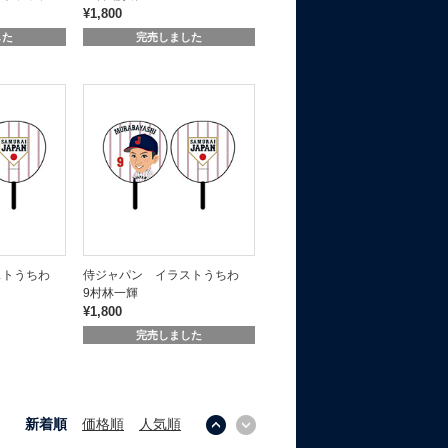
¥1,800
した
完売しました
ストうちわ
侍ジャパン イラストうちわ
9村林一輝
¥1,800
完売しました
新着順
価格順
人気順
↓
↑