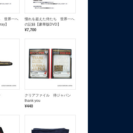
ち 世界一へ
憧れを超えた侍たち 世界一へ
ray】
の記録【豪華版DVD】
¥7,700
ン
クリアファイル 侍ジャパン
thank you
¥440