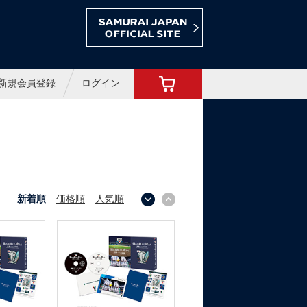
ョップ
新規会員登録
ログイン
新着順
価格順
人気順
↓
↑