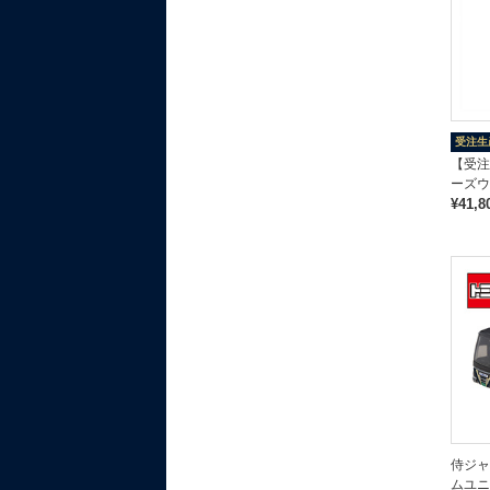
受注生
【受注
ーズウ
¥41,8
侍ジャ
ムユニ