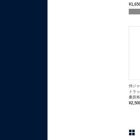
¥1,65
侍ジャ
トラッ
桑原将
¥2,50