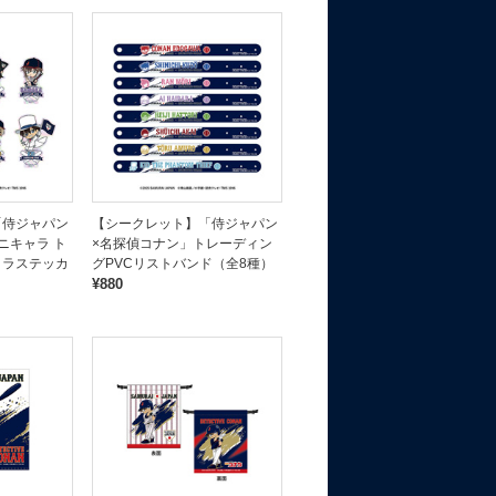
「侍ジャパン
【シークレット】「侍ジャパン
ニキャラ ト
×名探偵コナン」トレーディン
ロラステッカ
グPVCリストバンド（全8種）
¥880