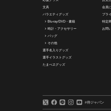
文具
会員
バラエティグッズ
プラ
Blu-ray/DVD・書籍
特定
時計・アクセサリー
お問
バッグ
その他
選手名入りグッズ
選手イラストグッズ
たまべヱグッズ
#侍ジャパン