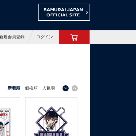
ョップ
新規会員登録
ログイン
新着順
価格順
人気順
↓
↑