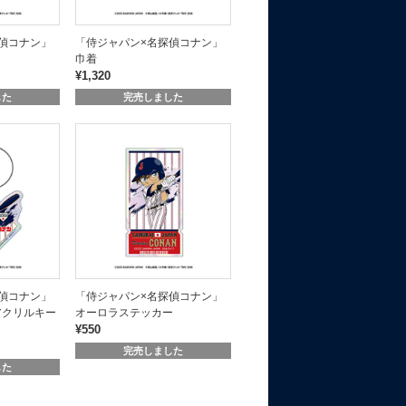
偵コナン」
「侍ジャパン×名探偵コナン」
巾着
¥1,320
した
完売しました
偵コナン」
「侍ジャパン×名探偵コナン」
アクリルキー
オーロラステッカー
¥550
完売しました
した