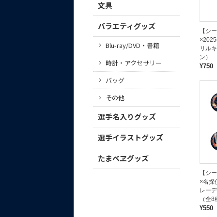
文具
バラエティグッズ
【シー
×20
Blu-ray/DVD・書籍
リルキ
ン）
時計・アクセサリー
¥750
バッグ
その他
選手名入りグッズ
選手イラストグッズ
たまべヱグッズ
【シー
×名探
レーデ
（全8
¥550