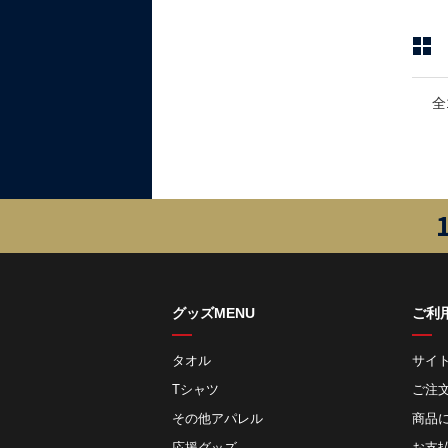
全
グッズMENU
ご利
タオル
サイ
Tシャツ
ご注
その他アパレル
商品
応援グッズ
お⽀