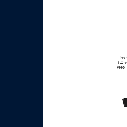
「侍ジ
ミニキ
¥990