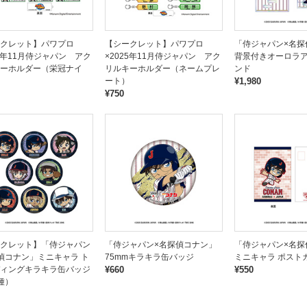
クレット】パワプロ
【シークレット】パワプロ
「侍ジャパン×名探
25年11月侍ジャパン アク
×2025年11月侍ジャパン アク
背景付きオーロラ
ーホルダー（栄冠ナイ
リルキーホルダー（ネームプレ
ンド
ート）
¥1,980
¥750
クレット】「侍ジャパン
「侍ジャパン×名探偵コナン」
「侍ジャパン×名探
偵コナン」ミニキャラ ト
75mmキラキラ缶バッジ
ミニキャラ ポスト
ィングキラキラ缶バッジ
¥660
¥550
種）