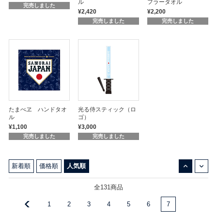
ル
フラータオル
完売しました
¥2,420
¥2,200
完売しました
完売しました
たまべヱ ハンドタオ
光る侍スティック（ロ
ル
ゴ）
¥1,100
¥3,000
完売しました
完売しました
↓
↑
新着順
価格順
人気順
全131商品
1
2
3
4
5
6
7