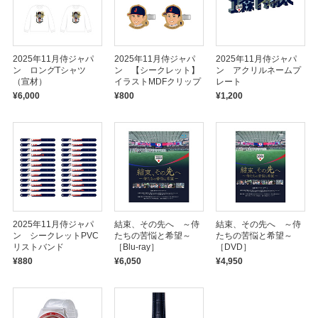
2025年11月侍ジャパ
2025年11月侍ジャパ
2025年11月侍ジャパ
ン ロングTシャツ
ン 【シークレット】
ン アクリルネームプ
（宣材）
イラストMDFクリップ
レート
¥6,000
¥800
¥1,200
2025年11月侍ジャパ
結束、その先へ ～侍
結束、その先へ ～侍
ン シークレットPVC
たちの苦悩と希望～
たちの苦悩と希望～
リストバンド
［Blu-ray］
［DVD］
¥880
¥6,050
¥4,950