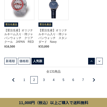
受注生産品
受注生産品
【受注生産】オリジナ
【受注生産】オリジナ
ルネーム入り・侍ジャ
ルネーム入り・侍ジャ
パンウォッチ クリア
パンウォッチ スタン
クール JAPAN RED
ダード Navy
¥16,500
¥33,000
↓
↑
新着順
価格順
人気順
全131商品
1
2
3
4
5
6
7
11,000円（税込）以上ご購入で送料無料