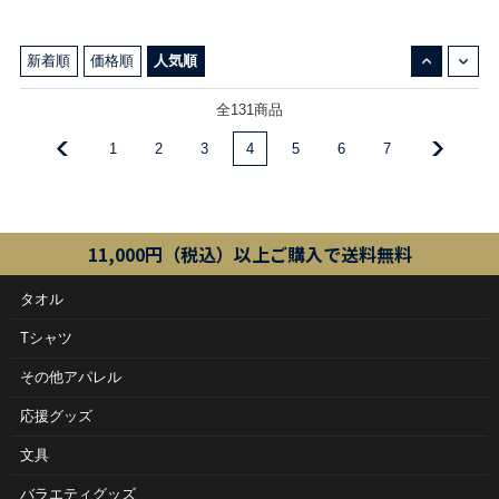
↓
↑
新着順
価格順
人気順
全131商品
1
2
3
4
5
6
7
11,000円（税込）以上ご購入で送料無料
タオル
Tシャツ
その他アパレル
応援グッズ
文具
バラエティグッズ