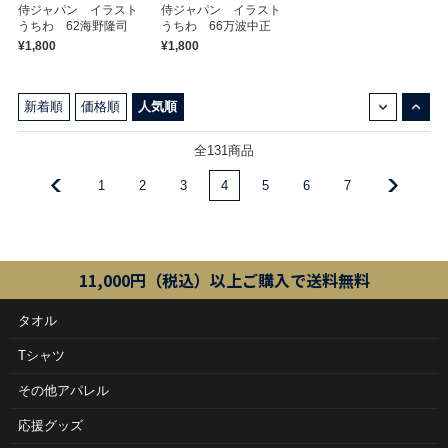
侍ジャパン イラスト
侍ジャパン イラスト
うちわ 62海野隆司
うちわ 66万波中正
¥1,800
¥1,800
↓
↑
新着順
価格順
人気順
全131商品
1
2
3
4
5
6
7
11,000円（税込）以上ご購入で送料無料
タオル
Tシャツ
その他アパレル
応援グッズ