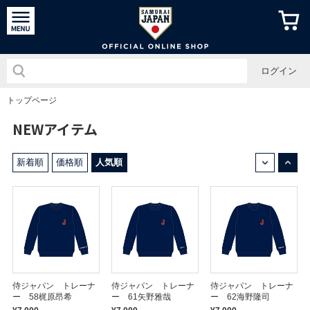
侍ジャパン
ログイン
トップページ
NEWアイテム
↓
↑
新着順
価格順
人気順
侍ジャパン トレーナ
侍ジャパン トレーナ
侍ジャパン トレーナ
ー 58梶原昂希
ー 61矢野雅哉
ー 62海野隆司