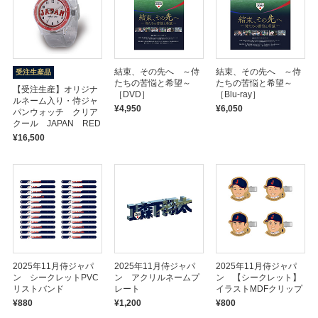
結束、その先へ ～侍
結束、その先へ ～侍
受注生産品
たちの苦悩と希望～
たちの苦悩と希望～
【受注生産】オリジナ
［DVD］
［Blu-ray］
ルネーム入り・侍ジャ
¥4,950
¥6,050
パンウォッチ クリア
クール JAPAN RED
¥16,500
2025年11月侍ジャパ
2025年11月侍ジャパ
2025年11月侍ジャパ
ン シークレットPVC
ン アクリルネームプ
ン 【シークレット】
リストバンド
レート
イラストMDFクリップ
¥880
¥1,200
¥800