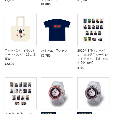
¥1,800
¥7,000
¥1,000
侍ジャパン イラスト
たまべヱ Tシャツ
2025年3月侍ジャパ
トートバッグ 26大津
ン 出場選手シークレ
¥2,750
亮介
ットチェキ（TM）vol.
2【全18種】
¥2,500
¥700