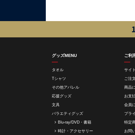
グッズMENU
ご利
タオル
サイ
Tシャツ
ご注
その他アパレル
商品
応援グッズ
お⽀
文具
会員
バラエティグッズ
プラ
Blu-ray/DVD・書籍
特定
時計・アクセサリー
お問