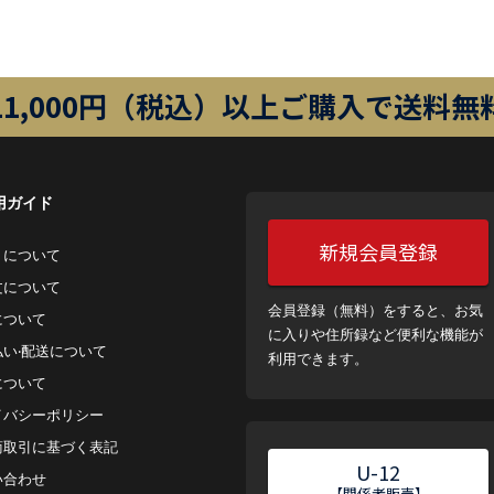
11,000円（税込）以上ご購入で送料無
用ガイド
新規会員登録
トについて
⽂について
会員登録（無料）をすると、お気
について
に入りや住所録など便利な機能が
払い‧配送について
利用できます。
について
イバシーポリシー
商取引に基づく表記
U-12
い合わせ
【関係者販売】