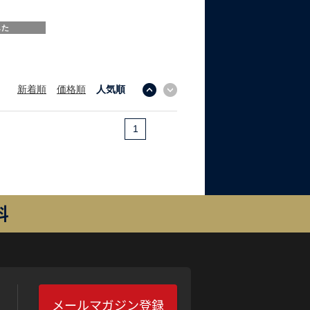
した
新着順
価格順
人気順
↓
↑
1
料
メールマガジン登録