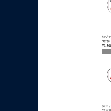
侍ジ
9村林
¥1,80
侍ジ
22古