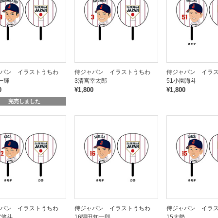
ャパン イラストうちわ
侍ジャパン イラストうちわ
侍ジャパン イラ
一輝
3清宮幸太郎
51小園海斗
0
¥1,800
¥1,800
完売しました
ャパン イラストうちわ
侍ジャパン イラストうちわ
侍ジャパン イラ
賀悠斗
16隅田知一郎
15大勢