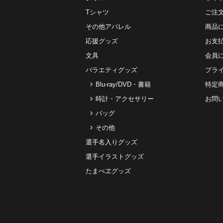
Tシャツ
ご注
その他アパレル
商品
応援グッズ
お⽀
文具
会員
バラエティグッズ
プラ
Blu-ray/DVD・書籍
特定
時計・アクセサリー
お問
バッグ
その他
選手名入りグッズ
選手イラストグッズ
たまべヱグッズ