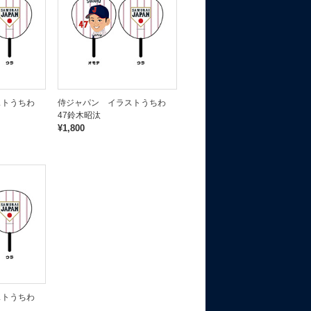
ストうちわ
侍ジャパン イラストうちわ
47鈴木昭汰
¥1,800
ストうちわ