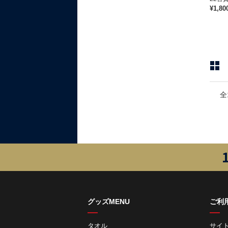
¥1,80
全
グッズMENU
ご利
タオル
サイ