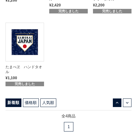
¥2,200
¥2,420
¥2,200
完売しました
完売しました
たまべヱ ハンドタオ
ル
¥1,100
完売しました
↓
↑
新着順
価格順
人気順
全4商品
1