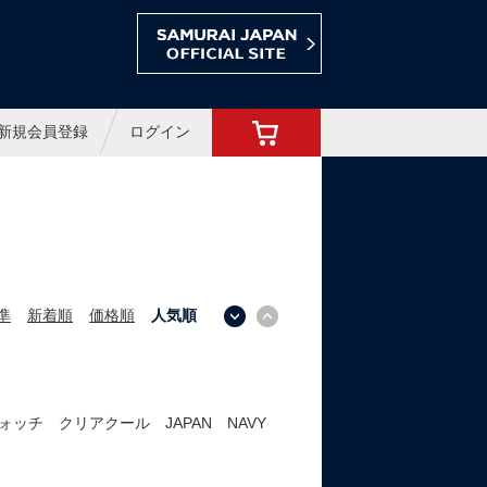
ョップ
新規会員登録
ログイン
準
新着順
価格順
人気順
↓
↑
チ クリアクール JAPAN NAVY