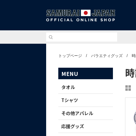
侍ジ
トップページ
/
バラエティグッズ
/
時
時
MENU
タオル
Tシャツ
その他アパレル
応援グッズ