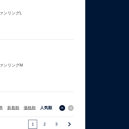
ァンリングL
ァンリングM
準
新着順
価格順
人気順
↓
↑
1
2
3