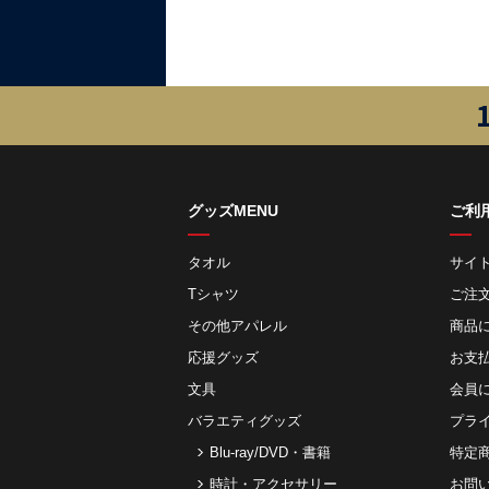
グッズMENU
ご利
タオル
サイ
Tシャツ
ご注
その他アパレル
商品
応援グッズ
お⽀
文具
会員
バラエティグッズ
プラ
Blu-ray/DVD・書籍
特定
時計・アクセサリー
お問