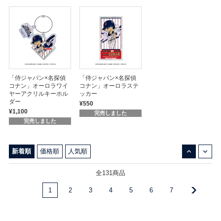
「侍ジャパン×名探偵
「侍ジャパン×名探偵
コナン」オーロラワイ
コナン」オーロラステ
ヤーアクリルキーホル
ッカー
ダー
¥550
¥1,100
完売しました
完売しました
↓
↑
新着順
価格順
人気順
全131商品
1
2
3
4
5
6
7