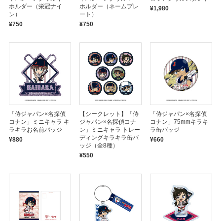
ホルダー（栄冠ナイ
ホルダー（ネームプレ
¥1,980
ン）
ート）
¥750
¥750
「侍ジャパン×名探偵
【シークレット】「侍
「侍ジャパン×名探偵
コナン」ミニキャラ キ
ジャパン×名探偵コナ
コナン」75mmキラキ
ラキラお名前バッジ
ン」ミニキャラ トレー
ラ缶バッジ
ディングキラキラ缶バ
¥880
¥660
ッジ（全8種）
¥550