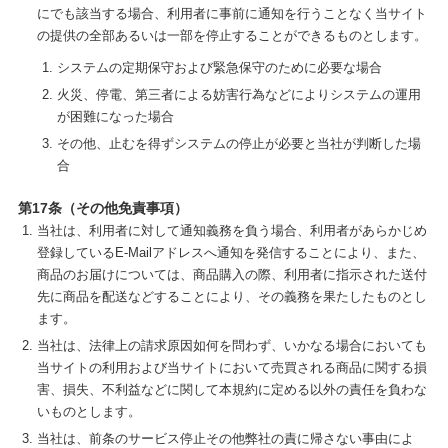
にでも該当する場合、利用者に事前に通知を行うことなく当サイト
の提供の全部あるいは一部を停止することができるものとします。
システムの定期保守および緊急保守のために必要な場合
火災、停電、第三者による妨害行為などによりシステムの運用
が困難になった場合
その他、止むを得ずシステムの停止が必要と当社が判断した場
合
第17条（その他免責事項）
当社は、利用者に対して通知義務を負う場合、利用者があらかじめ
登録しているE-Mailアドレスへ通知を発信することにより、また、
商品のお届けについては、商品購入の際、利用者に指示された送付
先に商品を配送などすることにより、その義務を果たしたものとし
ます。
当社は、法律上の請求原因如何を問わず、いかなる場合においても
当サイトの利用および当サイトにおいて売買される商品に関する損
害、損失、不利益などに関して本規約に定める以外の責任を負わな
いものとします。
当社は、前条のサービス停止その他弊社の責に帰さない事由によ