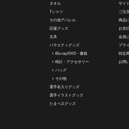
タオル
サイ
Tシャツ
ご注
その他アパレル
商品
応援グッズ
お⽀
文具
会員
バラエティグッズ
プラ
Blu-ray/DVD・書籍
特定
時計・アクセサリー
お問
バッグ
その他
選手名入りグッズ
選手イラストグッズ
たまべヱグッズ