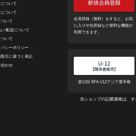
新規会員登録
トについて
⽂について
会員登録（無料）をすると、お気
について
に入りや住所録など便利な機能が
払い‧配送について
利用できます。
について
イバシーポリシー
商取引に基づく表記
U-12
い合わせ
【関係者販売】
第12回 BFA U12アジア選手権
当ショップの記載価格は、す