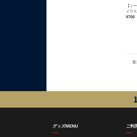
【シ
イラス
¥700
全
グッズMENU
ご利