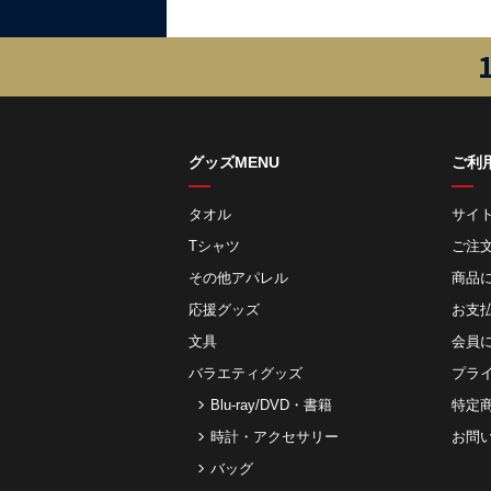
グッズMENU
ご利
タオル
サイ
Tシャツ
ご注
その他アパレル
商品
応援グッズ
お⽀
文具
会員
バラエティグッズ
プラ
Blu-ray/DVD・書籍
特定
時計・アクセサリー
お問
バッグ