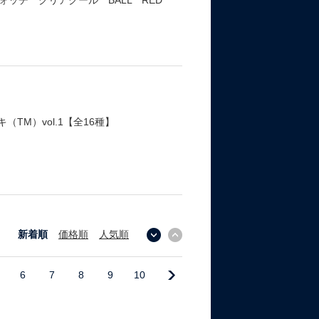
ッチ クリアクール BALL RED
TM）vol.1【全16種】
新着順
価格順
人気順
↓
↑
6
7
8
9
10