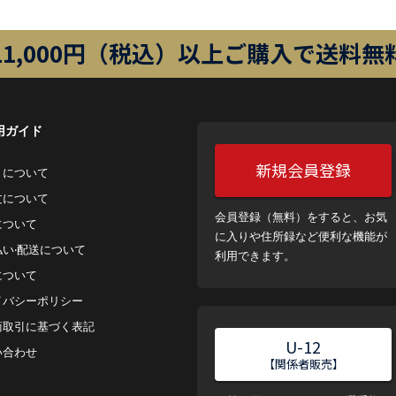
11,000円（税込）以上ご購入で送料無
用ガイド
新規会員登録
トについて
⽂について
会員登録（無料）をすると、お気
について
に入りや住所録など便利な機能が
払い‧配送について
利用できます。
について
イバシーポリシー
商取引に基づく表記
U-12
い合わせ
【関係者販売】