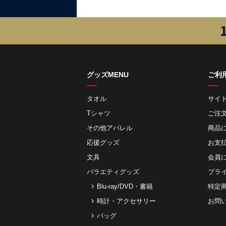
グッズMENU
ご利
タオル
サイ
Tシャツ
ご注
その他アパレル
商品
応援グッズ
お⽀
文具
会員
バラエティグッズ
プラ
Blu-ray/DVD・書籍
特定
時計・アクセサリー
お問
バッグ