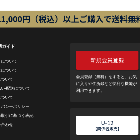
11,000円（税込）以上ご購入で送料無
用ガイド
新規会員登録
トについて
⽂について
会員登録（無料）をすると、お気
について
に入りや住所録など便利な機能が
払い‧配送について
利用できます。
について
イバシーポリシー
商取引に基づく表記
U-12
い合わせ
【関係者販売】