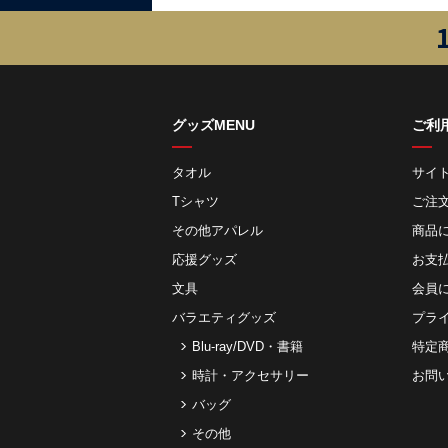
グッズMENU
ご利
タオル
サイ
Tシャツ
ご注
その他アパレル
商品
応援グッズ
お⽀
文具
会員
バラエティグッズ
プラ
Blu-ray/DVD・書籍
特定
時計・アクセサリー
お問
バッグ
その他