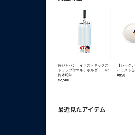
侍ジャパン イラストネックス
【シーク
トラップ付マルチホルダー 47
イラスト缶
鈴木昭汰
¥950
¥2,500
最近見たアイテム