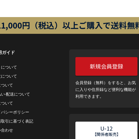
11,000円（税込）以上ご購入で送料無
用ガイド
新規会員登録
トについて
⽂について
会員登録（無料）をすると、お気
について
に入りや住所録など便利な機能が
払い‧配送について
利用できます。
について
イバシーポリシー
商取引に基づく表記
U-12
い合わせ
【関係者販売】