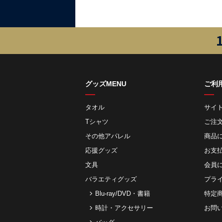
グッズMENU
ご利
タオル
サイ
Tシャツ
ご注
その他アパレル
商品
応援グッズ
お⽀
文具
会員
バラエティグッズ
プラ
Blu-ray/DVD・書籍
特定
時計・アクセサリー
お問