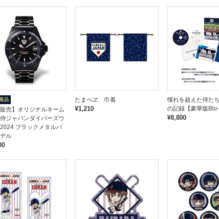
たまべヱ 巾着
憧れを超えた侍た
産品
¥1,210
の記録【豪華版Blu-
販売】オリジナルネーム
¥8,800
侍ジャパンダイバーズウ
2024 ブラックメタルバ
デル
00