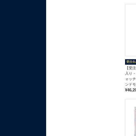
受注生
【受注
入り・
ォッチ
ンドモ
¥46,2