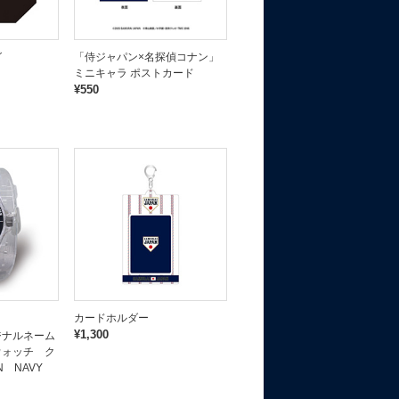
グ
「侍ジャパン×名探偵コナン」
ミニキャラ ポストカード
¥550
カードホルダー
¥1,300
ジナルネーム
ウォッチ ク
 NAVY