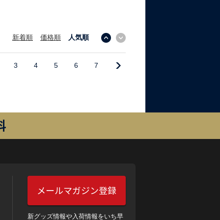
新着順
価格順
人気順
↓
↑
3
4
5
6
7
料
メールマガジン登録
新グッズ情報や入荷情報をいち早