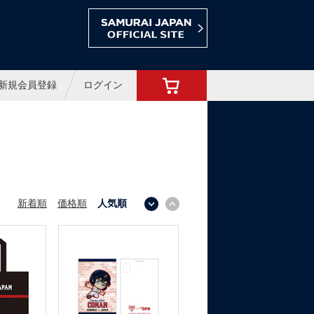
ョップ
新規会員登録
ログイン
新着順
価格順
人気順
↓
↑