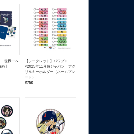
ち 世界一へ
【シークレット】パワプロ
ray】
×2025年11月侍ジャパン アク
リルキーホルダー（ネームプレ
ート）
¥750