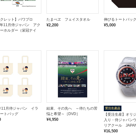
クレット】パワプロ
たまべヱ フェイスタオル
伸びるトートバッ
25年11月侍ジャパン アク
¥2,200
¥5,000
ーホルダー（栄冠ナイ
5年11月侍ジャパン イラ
結束、その先へ ～侍たちの苦
受注生産品
ートバッグ
悩と希望～［DVD］
【受注生産】オリ
0
¥4,950
入り・侍ジャパン
リアクール JAPAN
¥16,500