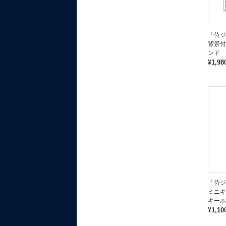
「侍ジ
背景付
ンド
¥1,98
「侍ジ
ミニキ
キーホ
¥1,10