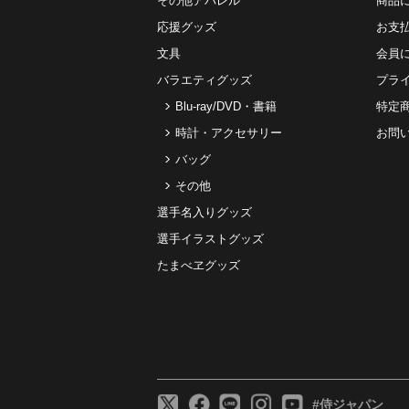
その他アパレル
商品
応援グッズ
お⽀
文具
会員
バラエティグッズ
プラ
Blu-ray/DVD・書籍
特定
時計・アクセサリー
お問
バッグ
その他
選手名入りグッズ
選手イラストグッズ
たまべヱグッズ
#侍ジャパン