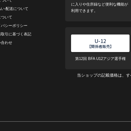
について
に入りや住所録など便利な機能が
払い‧配送について
利用できます。
について
イバシーポリシー
商取引に基づく表記
U-12
い合わせ
【関係者販売】
第12回 BFA U12アジア選手権
当ショップの記載価格は、す