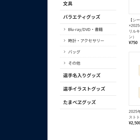
文具
バラエティグッズ
【シー
×20
Blu-ray/DVD・書籍
リルキ
ン）
時計・アクセサリー
¥750
バッグ
その他
選手名入りグッズ
選手イラストグッズ
たまべヱグッズ
202
ストト
¥2,50