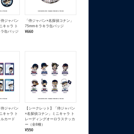
「侍ジャパン
「侍ジャパン×名探偵コナン」
ニキャラ ト
75mmキラキラ缶バッジ
キラ缶バッジ
¥660
「侍ジャパン
【シークレット】「侍ジャパン
ニキャラ ト
×名探偵コナン」ミニキャラ ト
リルカード
レーディングオーロラステッカ
ー（全8種）
¥550