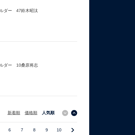
ルダー 47鈴木昭汰
ルダー 10桑原将志
新着順
価格順
人気順
↓
↑
6
7
8
9
10