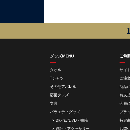
グッズMENU
ご利
タオル
サイ
Tシャツ
ご注
その他アパレル
商品
応援グッズ
お⽀
文具
会員
バラエティグッズ
プラ
Blu-ray/DVD・書籍
特定
時計・アクセサリー
お問