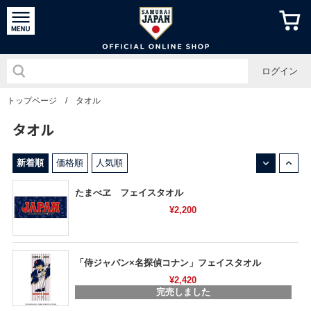
侍ジャパン
ログイン
トップページ
/
タオル
タオル
↓
↑
新着順
価格順
人気順
たまべヱ フェイスタオル
¥2,200
「侍ジャパン×名探偵コナン」フェイスタオル
¥2,420
完売しました