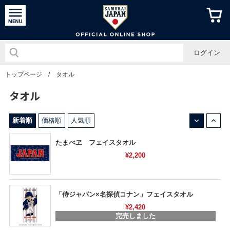
侍ジャパン
ログイン
トップページ
/
タオル
タオル
↓
↑
新着順
価格順
人気順
たまべヱ フェイスタオル
¥2,200
「侍ジャパン×名探偵コナン」フェイスタオル
¥2,420
完売しました