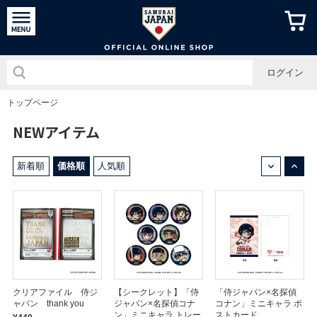
侍ジャパン
ログイン
トップページ
NEWアイテム
↓
↑
新着順
価格順
人気順
クリアファイル 侍ジ
【シークレット】「侍
「侍ジャパン×名探偵
ャパン thank you
ジャパン×名探偵コナ
コナン」ミニキャラ ポ
ン」ミニキャラ トレー
ストカード