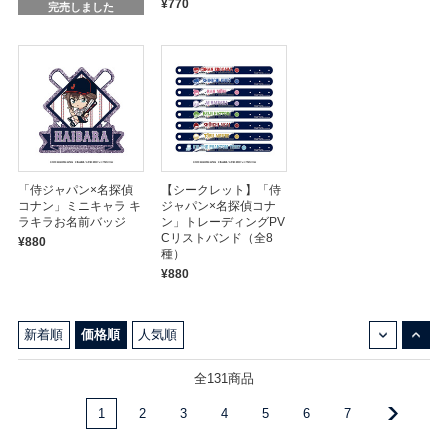
¥770
完売しました
「侍ジャパン×名探偵
【シークレット】「侍
コナン」ミニキャラ キ
ジャパン×名探偵コナ
ラキラお名前バッジ
ン」トレーディングPV
Cリストバンド（全8
¥880
種）
¥880
↓
↑
新着順
価格順
人気順
全131商品
1
2
3
4
5
6
7