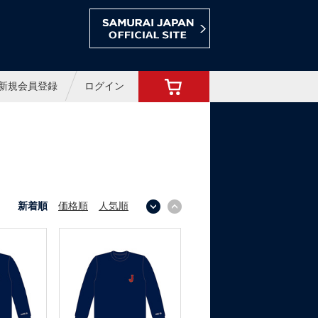
ョップ
新規会員登録
ログイン
新着順
価格順
人気順
↓
↑