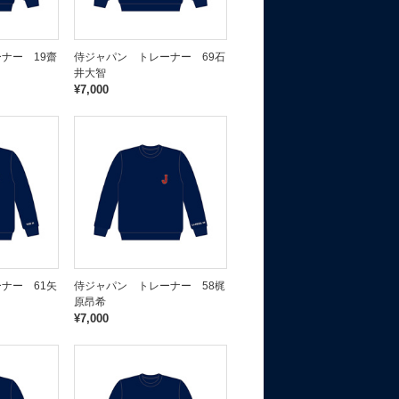
ナー 19齋
侍ジャパン トレーナー 69石
井大智
¥7,000
ナー 61矢
侍ジャパン トレーナー 58梶
原昂希
¥7,000