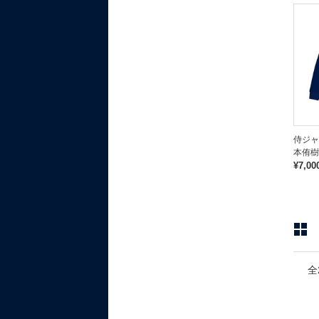
侍ジャ
本侑樹
¥7,00
全