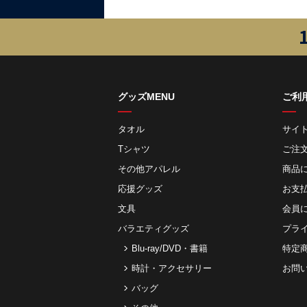
グッズMENU
ご利
タオル
サイ
Tシャツ
ご注
その他アパレル
商品
応援グッズ
お⽀
文具
会員
バラエティグッズ
プラ
Blu-ray/DVD・書籍
特定
時計・アクセサリー
お問
バッグ