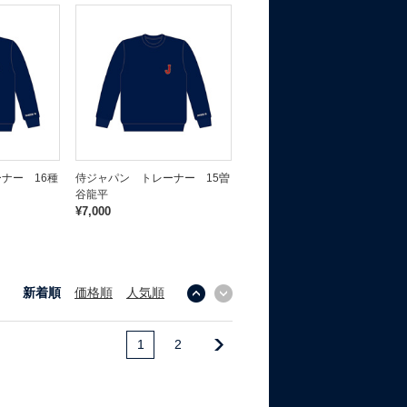
ナー 16種
侍ジャパン トレーナー 15曽
谷龍平
¥7,000
新着順
価格順
人気順
↓
↑
1
2