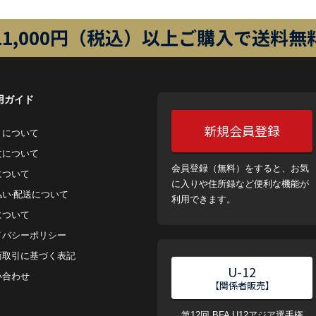
11,000円（税込）以上ご購入で送料無
用ガイド
新規会員登録
トについて
⽂について
会員登録（無料）をすると、お気
について
に入りや住所録など便利な機能が
払い‧配送について
利用できます。
について
イバシーポリシー
商取引に基づく表記
U-12
い合わせ
【関係者販売】
第12回 BFA U12アジア選手権