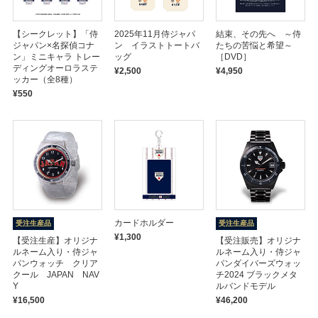
【シークレット】「侍
2025年11月侍ジャパ
結束、その先へ ～侍
ジャパン×名探偵コナ
ン イラストトートバ
たちの苦悩と希望～
ン」ミニキャラ トレー
ッグ
［DVD］
ディングオーロラステ
¥2,500
¥4,950
ッカー（全8種）
¥550
カードホルダー
受注生産品
受注生産品
¥1,300
【受注生産】オリジナ
【受注販売】オリジナ
ルネーム入り・侍ジャ
ルネーム入り・侍ジャ
パンウォッチ クリア
パンダイバーズウォッ
クール JAPAN NAV
チ2024 ブラックメタ
Y
ルバンドモデル
¥16,500
¥46,200