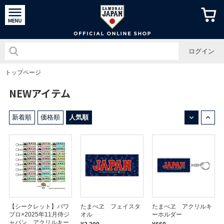
侍ジャパン
ログイン
トップページ
NEWアイテム
↓
↑
新着順
価格順
人気順
【シークレット】パワ
たまべヱ フェイスタ
たまべヱ アクリルキ
プロ×2025年11月侍ジ
オル
ーホルダー
ャパン アクリルキー