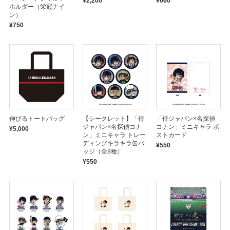
¥2,200
¥660
ホルダー（栄冠ナイ
ン）
¥750
伸びるトートバッグ
【シークレット】「侍
「侍ジャパン×名探偵
ジャパン×名探偵コナ
コナン」ミニキャラ ポ
¥5,000
ン」ミニキャラ トレー
ストカード
ディングキラキラ缶バ
¥550
ッジ（全8種）
¥550