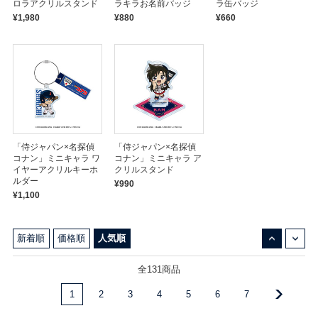
ロラアクリルスタンド
ラキラお名前バッジ
ラ缶バッジ
¥1,980
¥880
¥660
「侍ジャパン×名探偵
「侍ジャパン×名探偵
コナン」ミニキャラ ワ
コナン」ミニキャラ ア
イヤーアクリルキーホ
クリルスタンド
ルダー
¥990
¥1,100
↓
↑
新着順
価格順
人気順
全131商品
1
2
3
4
5
6
7