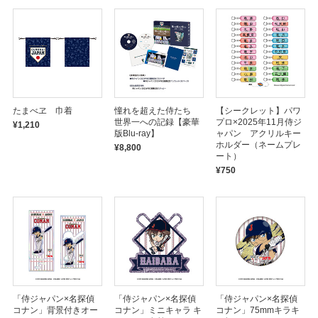
たまべヱ 巾着
憧れを超えた侍たち
【シークレット】パワ
世界一への記録【豪華
プロ×2025年11月侍ジ
¥1,210
版Blu-ray】
ャパン アクリルキー
ホルダー（ネームプレ
¥8,800
ート）
¥750
「侍ジャパン×名探偵
「侍ジャパン×名探偵
「侍ジャパン×名探偵
コナン」背景付きオー
コナン」ミニキャラ キ
コナン」75mmキラキ