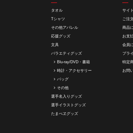
タオル
サイ
Tシャツ
ご注
その他アパレル
商品
応援グッズ
お⽀
文具
会員
バラエティグッズ
プラ
Blu-ray/DVD・書籍
特定
時計・アクセサリー
お問
バッグ
その他
選手名入りグッズ
選手イラストグッズ
たまべヱグッズ