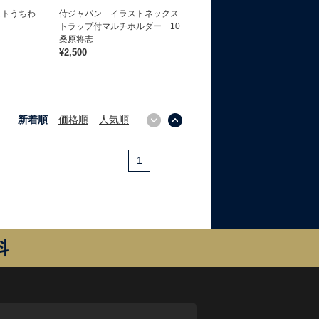
ストうちわ
侍ジャパン イラストネックス
トラップ付マルチホルダー 10
桑原将志
¥2,500
新着順
価格順
人気順
↓
↑
1
料