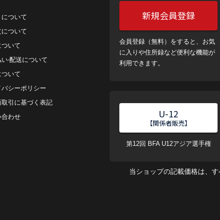
新規会員登録
トについて
⽂について
会員登録（無料）をすると、お気
について
に入りや住所録など便利な機能が
払い‧配送について
利用できます。
について
イバシーポリシー
商取引に基づく表記
U-12
い合わせ
【関係者販売】
第12回 BFA U12アジア選手権
当ショップの記載価格は、す