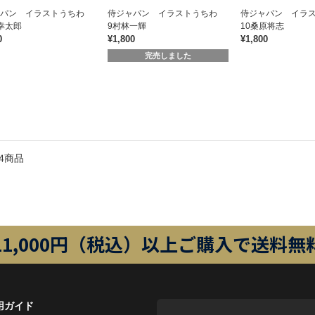
ャパン イラストうちわ
侍ジャパン イラストうちわ
侍ジャパン イラ
幸太郎
9村林一輝
10桑原将志
0
¥1,800
¥1,800
完売しました
4商品
11,000円（税込）以上ご購入で送料無
用ガイド