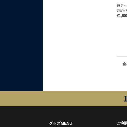
侍ジ
3清宮
¥1,80
全
グッズMENU
ご利