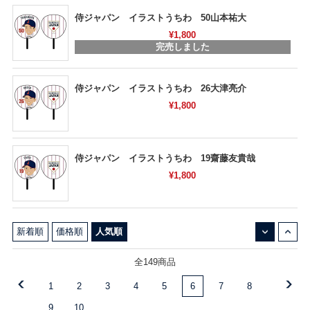
侍ジャパン イラストうちわ 50山本祐大
¥1,800
完売しました
侍ジャパン イラストうちわ 26大津亮介
¥1,800
侍ジャパン イラストうちわ 19齋藤友貴哉
¥1,800
↓
↑
新着順
価格順
人気順
全149商品
1
2
3
4
5
6
7
8
9
10