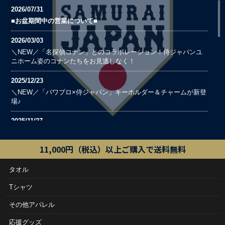
2026/07/31
■お盆期間中の営業について■
2026/03/03
＼NEW／「名探偵コナン」とのコラボレーション！侍ジャパンユ
ニホーム姿のコナンたちをお見逃しなく！
2025/12/23
＼NEW／「パワプロ×侍ジャパン」キーホルダー＆チャームが新登
「侍ジャパン×名探偵コナン」フラ
「侍ジャパン×名探偵コナン」巾着
場♪
ッグ
¥1,320
¥1,650
完売しました
2025/11/27
完売しました
＼NEW／選手イラストや宣材フォトをプリントした新商品が入荷♪
在庫数に限りがございますのでお早めに！
11,000円（税込）以上ご購入で送料無料
2025/11/11
タオル
＼NEW／ vs韓国 出場選手のアクリルネームプレート＆リストバン
ドが登場！
Tシャツ
2025/11/06
その他アパレル
＼NEW／≪vs韓国 出場選手名入りグッズ≫在庫数に限りがござい
ますのでお早めに！
応援グッズ