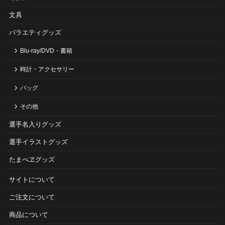
・タオル
文具
・ユニホームキーホルダー
・スクエアキーホルダー
バラエティグッズ
2025/06/06
Blu-ray/DVD・書籍
結束、その先へ～侍たちの苦悩と希望～［Blu-ray・DVD］
侍ジャパン完全密着ドキュメンタリー映画第4弾。未公開映像も盛
時計・アクセサリー
沢山♪
バッグ
2025/05/26
■新商品■人気ウォッチに新作が登場！スタンダード＆クリアクー
その他
ル
選手名入りグッズ
2025/04/25
選手イラストグッズ
■新商品■『出場選手シークレットチェキ（TM）』当たりはオリジ
ナルデザイン＆サイン入り！
たまべヱグッズ
サイトについて
ご注⽂について
商品について