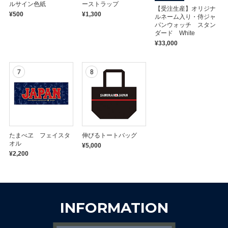
ルサイン色紙
ーストラップ
【受注生産】オリジナ
【シークレット】「侍ジャパン×名
【シークレット】「侍ジャパン×名
¥500
¥1,300
ルネーム入り・侍ジャ
探偵コナン」ミニキャラ トレーディ
探偵コナン」トレーディングPVCリ
パンウォッチ スタン
ングオーロラステッカー（全8種）
ストバンド（全8種）
ダード White
¥550
¥880
¥33,000
たまべヱ フェイスタ
伸びるトートバッグ
オル
¥5,000
¥2,200
「侍ジャパン×名探偵コナン」Tシャ
「侍ジャパン×名探偵コナン」トー
ツ
トバッグ
¥4,400
¥3,300
完売しました
完売しました
INFORMATION