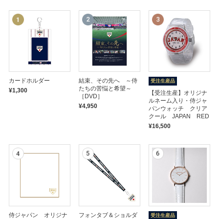
「侍ジャパン×名探偵コナン」ミニ
【シークレット】「侍ジャパン×名
カードホルダー
結束、その先へ ～侍
受注生産品
キャラ アクリルスタンド
探偵コナン」ミニキャラ トレーディ
たちの苦悩と希望～
¥1,300
ングアクリルカード（全8種）
【受注生産】オリジナ
¥990
［DVD］
ルネーム入り・侍ジャ
¥770
¥4,950
パンウォッチ クリア
クール JAPAN RED
¥16,500
侍ジャパン オリジナ
フォンタブ＆ショルダ
受注生産品