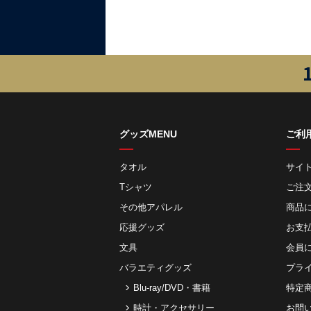
グッズMENU
ご利
タオル
サイ
Tシャツ
ご注
その他アパレル
商品
応援グッズ
お⽀
文具
会員
バラエティグッズ
プラ
Blu-ray/DVD・書籍
特定
時計・アクセサリー
お問